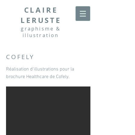
CLAIRE
LERUSTE
graphisme &
illustration
COFELY
Réalisation d'illustrations pour la
brochure Healthcare de Cofely.