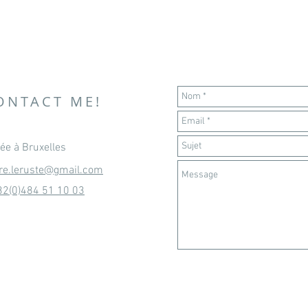
CLAIRE LERUSTE
graphisme & illustration
ONTACT ME!
ée à Bruxelles
ire.leruste@gmail.com
32(0)484 51 10 03